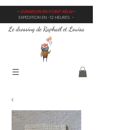
-
LIVRAISON EN POINT RELAI
-
EXPEDITION EN -12 HEURES -
Le dressing de Raphaël et Louisa