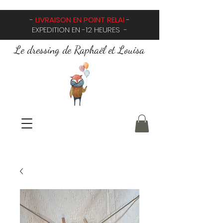
-
LIVRAISON EN POINT RELAI
-
EXPEDITION EN -12 HEURES -
Le dressing de Raphaël et Louisa